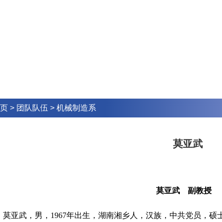
页
>
团队队伍
>
机械制造系
莫亚武
莫亚武 副教授
莫亚武，男，1967年出生，湖南湘乡人，汉族，中共党员，硕