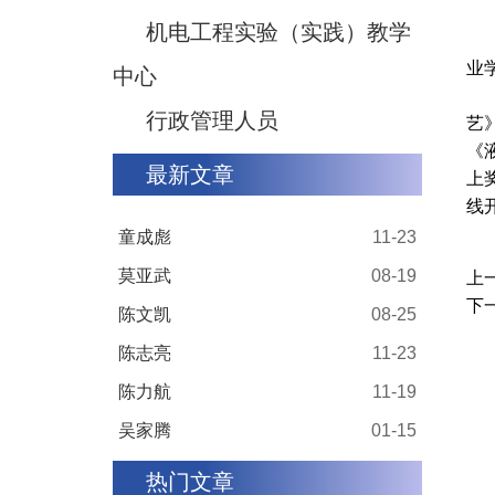
机电工程实验（实践）教学
业
中心
行政管理人员
艺
《
最新文章
上
线
童成彪
11-23
莫亚武
08-19
上一
下一
陈文凯
08-25
陈志亮
11-23
陈力航
11-19
吴家腾
01-15
热门文章