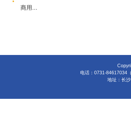
商用...
Copy
电话：0731-846170
地址：长沙