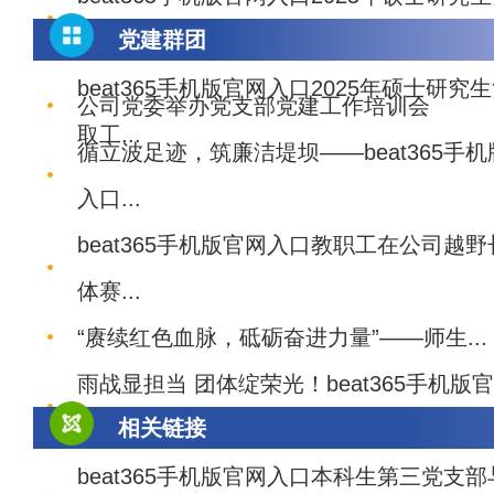
党建群团
绩公...
beat365手机版官网入口2025年硕士研究
公司党委举办党支部党建工作培训会
取工...
循立波足迹，筑廉洁堤坝——beat365手
入口...
beat365手机版官网入口教职工在公司越
体赛...
“赓续红色血脉，砥砺奋进力量”——师生...
雨战显担当 团体绽荣光！beat365手机版
相关链接
教师...
beat365手机版官网入口本科生第三党支