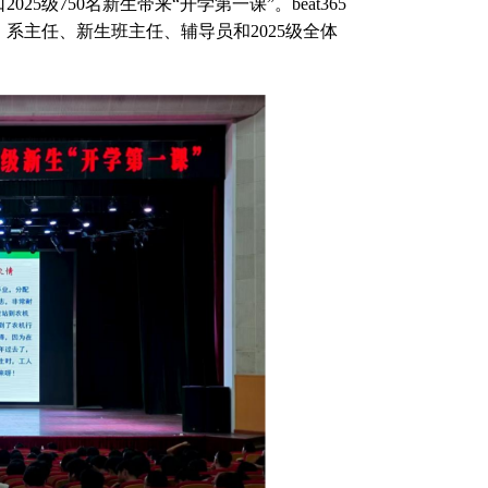
25级750名新生带来“开学第一课”。beat365
系主任、新生班主任、辅导员和2025级全体