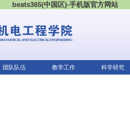
beats365(中国区)-手机版官方网站
团队队伍
教学工作
科学研究