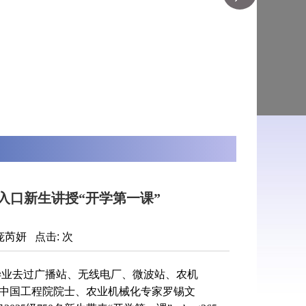
网入口新生讲授“开学第一课”
、庞芮妍 点击:
次
毕业去过广播站、无线电厂、微波站、农机
8日，中国工程院院士、农业机械化专家罗锡文