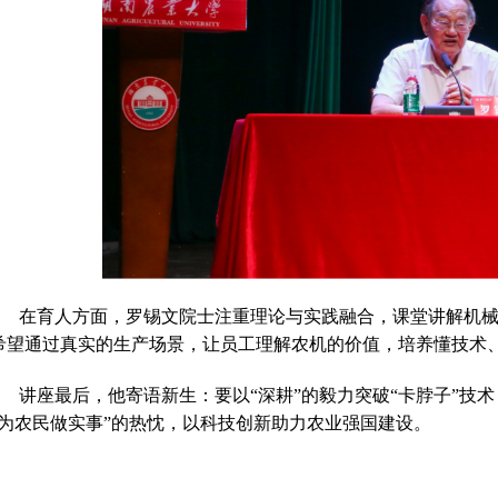
在育人方面，罗锡文院士注重理论与实践融合，课堂讲解机
希望通过真实的生产场景，让员工理解农机的价值，培养懂技术、
讲座最后，他寄语新生：要以“深耕”的毅力突破“卡脖子”技
“为农民做实事”的热忱，以科技创新助力农业强国建设。