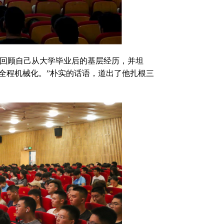
情回顾自己从大学毕业后的基层经历，并坦
全程机械化。”朴实的话语，道出了他扎根三