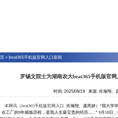
页
>
beat365手机版官网入口新闻
罗锡文院士为湖南农大beat365手机版官
时间: 2025/09/19 来源: 肖瀚翔
本网讯（beat365手机版官网入口
肖瀚翔、庞芮妍）“我大学
，在工厂的9年锻炼历程，是我人生最宝贵的经历......＂9月1