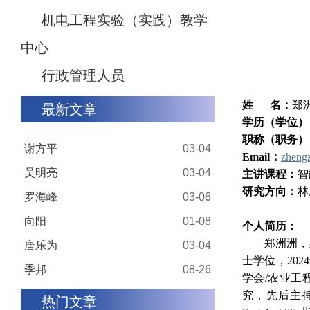
机电工程实验（实践）教学
中心
行政管理人员
姓 名：
郑
最新文章
学历（学位）
职称（职务）
谢方平
03-04
Email：
zheng
吴明亮
03-04
主讲课程：
智
研究方向：
林
罗海峰
03-06
向阳
01-08
个人简历：
郑洲洲，
唐乐为
03-04
士学位，20
季邦
08-26
学会/农业工
究，先后主
热门文章