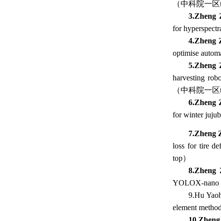
（中科院一区t
3.
Zheng 
for hyperspect
4.
Zheng 
optimise auto
5.
Zheng 
harvesting rob
（中科院一区t
6.
Zheng 
for winter juj
7.
Zheng 
loss for tire
top）
8.
Zheng 
YOLOX-nano n
9.Hu Yao
element metho
10.
Zheng