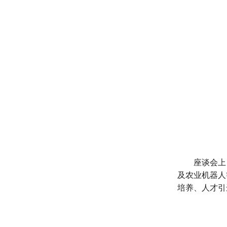
座谈会上
及农业机器人
培养、人才引