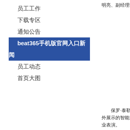
明亮、副经理
员工工作
下载专区
通知公告
beat365手机版官网入口新
闻
员工动态
首页大图
保罗
·泰
外展示的智能
业表演。